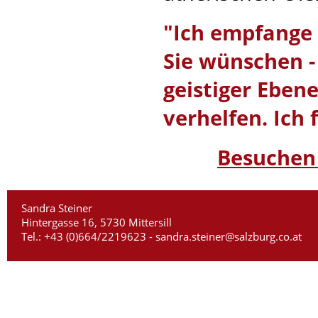
"Ich empfange 
Sie wünschen - 
geistiger Eben
verhelfen. Ich 
Besuchen 
Sandra Steiner
Hintergasse 16, 5730 Mittersill
Tel.: +43 (0)664/2219623 -
sandra.steiner@salzburg.co.at