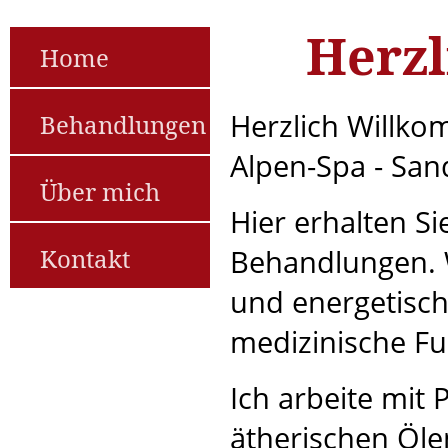
Herz
Home
Herzlich Willko
Behandlungen
Alpen-Spa - San
Über mich
Hier erhalten S
Kontakt
Behandlungen. W
und energetisc
medizinische Fu
Ich arbeite mit
ätherischen Öl